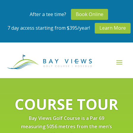
After a tee time?
Book Online
7 day access starting from $395/year!
Learn More
COURSE TOUR
Bay Views Golf Course is a Par 69
measuring 5056 metres from the men’s